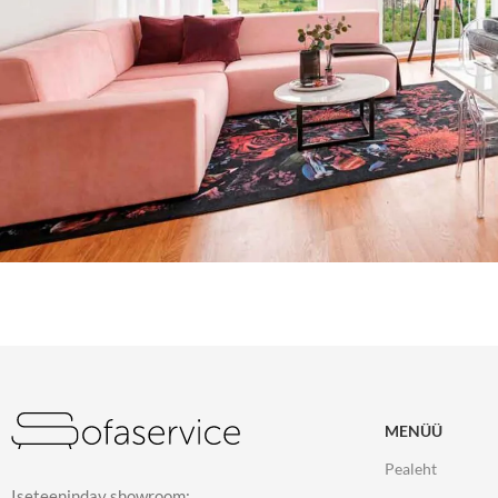
MENÜÜ
Pealeht
Iseteenindav showroom: