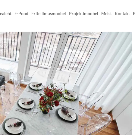
Augustis kõik tooted vähemalt
-22%
ealeht
E-Pood
Eritellimusmööbel
Projektimööbel
Meist
Kontakt
B