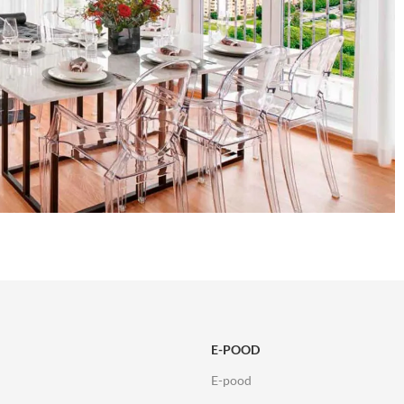
E-POOD
E-pood