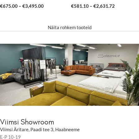
€
675.00
–
€
3,495.00
€
581.10
–
€
2,631.72
Näita rohkem tooteid
Viimsi Showroom
Viimsi Äritare, Paadi tee 3, Haabneeme
E-P 10-19