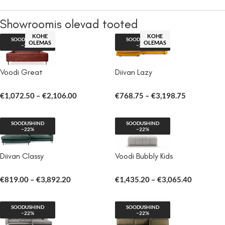
Showroomis olevad tooted
KOHE
KOHE
SOODUSHIND
SOODUSHIND
OLEMAS
OLEMAS
−22%
−25%
Voodi Great
Diivan Lazy
€
1,072.50
–
€
2,106.00
€
768.75
–
€
3,198.75
SOODUSHIND
SOODUSHIND
−22%
−22%
Diivan Classy
Voodi Bubbly Kids
€
819.00
–
€
3,892.20
€
1,435.20
–
€
3,065.40
SOODUSHIND
SOODUSHIND
−22%
−22%