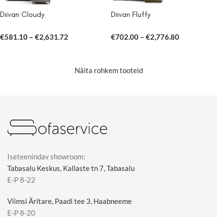
Diivan Cloudy
Diivan Fluffy
€
581.10
–
€
2,631.72
€
702.00
–
€
2,776.80
Näita rohkem tooteid
Iseteenindav showroom:
Tabasalu Keskus, Kallaste tn 7, Tabasalu
E-P 8-22
Viimsi Äritare, Paadi tee 3, Haabneeme
E-P 8-20