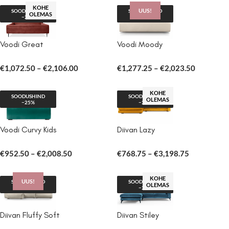
KOHE
UUS!
SOODUSHIND
SOODUSHIND
OLEMAS
−22%
−25%
Voodi Great
Voodi Moody
€
1,072.50
–
€
2,106.00
€
1,277.25
–
€
2,023.50
KOHE
SOODUSHIND
SOODUSHIND
OLEMAS
−25%
−25%
Voodi Curvy Kids
Diivan Lazy
€
952.50
–
€
2,008.50
€
768.75
–
€
3,198.75
KOHE
UUS!
SOODUSHIND
SOODUSHIND
OLEMAS
−25%
−22%
Diivan Fluffy Soft
Diivan Stiley