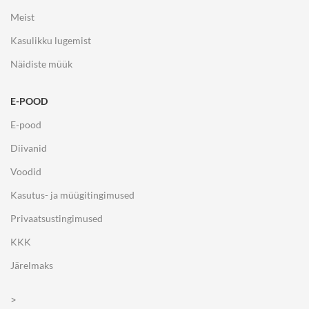
Meist
Kasulikku lugemist
Näidiste müük
E-POOD
E-pood
Diivanid
Voodid
Kasutus- ja müügitingimused
Privaatsustingimused
KKK
Järelmaks
>