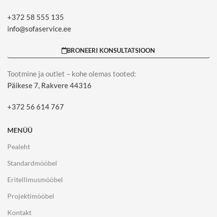
+372 58 555 135
info@sofaservice.ee
BRONEERI KONSULTATSIOON
Tootmine ja outlet – kohe olemas tooted:
Päikese 7, Rakvere 44316
+372 56 614 767
MENÜÜ
Pealeht
Standardmööbel
Eritellimusmööbel
Projektimööbel
Kontakt