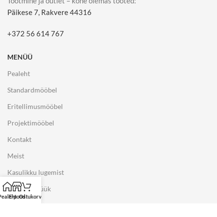
Tootmine ja outlet – kohe olemas tooted:
Päikese 7, Rakvere 44316
+372 56 614 767
MENÜÜ
Pealeht
Standardmööbel
Eritellimusmööbel
Projektimööbel
Kontakt
Meist
Kasulikku lugemist
Näidiste müük
Pealeht
E-pood
Ostukorv
E-POOD