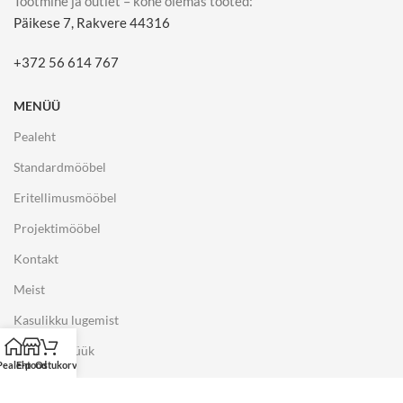
Tootmine ja outlet – kohe olemas tooted:
Päikese 7, Rakvere 44316
+372 56 614 767
MENÜÜ
Pealeht
Standardmööbel
Eritellimusmööbel
Projektimööbel
Kontakt
Meist
Kasulikku lugemist
Näidiste müük
Pealeht
E-pood
Ostukorv
E-POOD