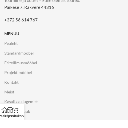
Tootmine ja outlet – kohe olemas tooted:
Päikese 7, Rakvere 44316
+372 56 614 767
MENÜÜ
Pealeht
Standardmööbel
Eritellimusmööbel
Projektimööbel
Kontakt
Meist
Kasulikku lugemist
Näidiste müük
Pealeht
E-pood
Ostukorv
E-POOD