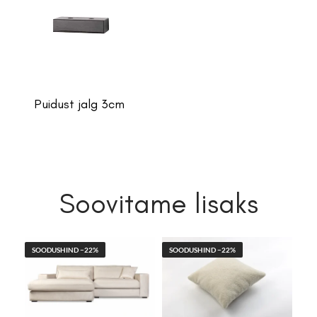
Puidust jalg 3cm
Soovitame lisaks
SOODUSHIND −22%
SOODUSHIND −22%
SO