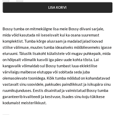
LISA KORVI
Bossy tumba on mitmekülgne lisa meie Bossy diivani sarjale,
mida võid kasutada nii iseseisvalt kui ka osana suuremast
komplektist. Tumba kõrge alusraam ja madalad jalad loovad
stiilse välimuse, muutes tumba ideaalseks mööbliesemeks igasse
eluruumi. Täiuslik lisakoht külalistele või mugav puhkepaik, mida
on hõlpsalt võimalik kasvõi iga päev uude kohta tõsta. Lai
kangavalik võimaldab sul Bossy tumbast luua eklektilise
värvilaigu malbesse elutuppa või sobitada seda juba
olemasolevate toonidega. Kõik tumba mõõdud on kohandatavad
vastavalt sinu soovidele, pakkudes paindlikkust ja isikupära sinu
ruumikujunduses. Eestis disainitud ja valmistatud Bossy tumba
garanteerib kvaliteedi ja kestvuse, lisades sinu koju tükikese
kodumaist meisterlikkust.