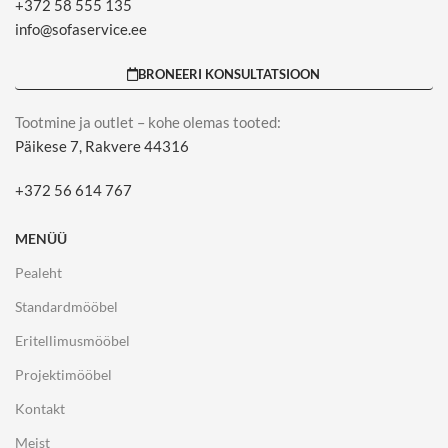
+372 58 555 135
info@sofaservice.ee
BRONEERI KONSULTATSIOON
Tootmine ja outlet – kohe olemas tooted:
Päikese 7, Rakvere 44316
+372 56 614 767
MENÜÜ
Pealeht
Standardmööbel
Eritellimusmööbel
Projektimööbel
Kontakt
Meist