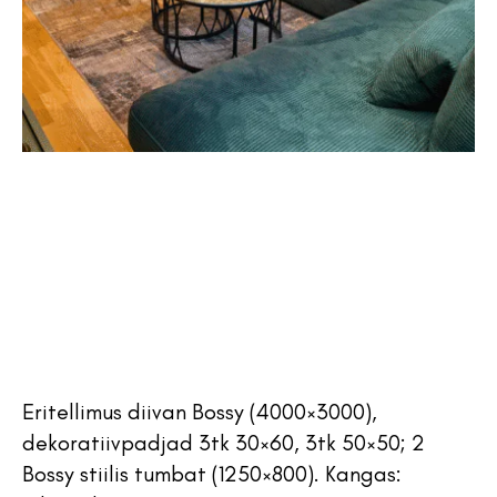
Eritellimus diivan Bossy (4000×3000),
dekoratiivpadjad 3tk 30×60, 3tk 50×50; 2
Bossy stiilis tumbat (1250×800). Kangas: