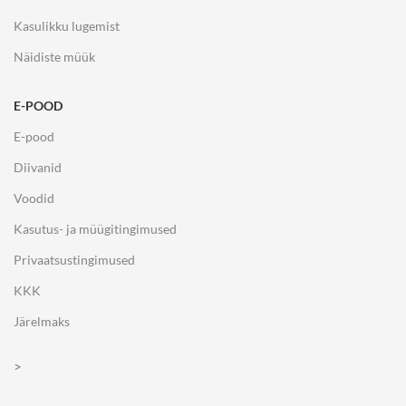
Kasulikku lugemist
Näidiste müük
E-POOD
E-pood
Diivanid
Voodid
Kasutus- ja müügitingimused
Privaatsustingimused
KKK
Järelmaks
>