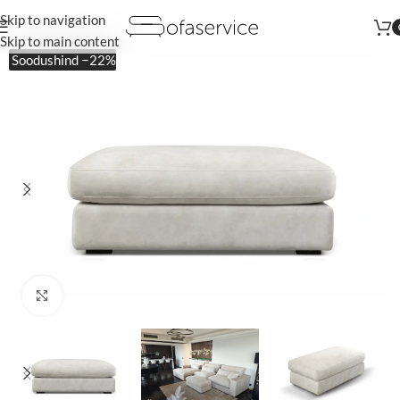
Skip to navigation
Augustis kõik tooted vähemalt
-22%
Skip to main content
Soodushind −22%
Kliki suurendamiseks