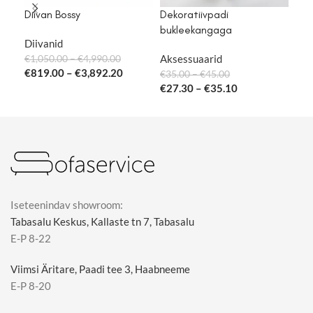
Diivan Bossy
Dekoratiivpadi
Dek
bukleekangaga
sa
Diivanid
Aksessuaarid
Aks
€
1,050.00
–
€
4,990.00
€
819.00
–
€
3,892.20
€
35.00
–
€
45.00
€
35
€
27.30
–
€
35.10
€
27
Iseteenindav showroom:
Tabasalu Keskus, Kallaste tn 7, Tabasalu
E-P 8-22
Viimsi Äritare, Paadi tee 3, Haabneeme
E-P 8-20