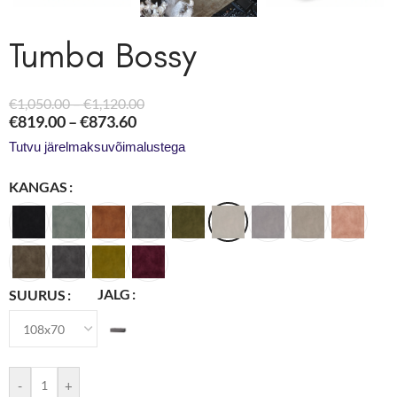
Tumba Bossy
€
1,050.00
–
€
1,120.00
€
819.00
–
€
873.60
Tutvu järelmaksuvõimalustega
KANGAS
JALG
SUURUS
-
+