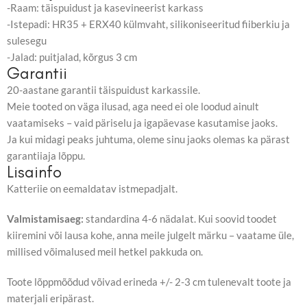
-Raam: täispuidust ja kasevineerist karkass
-Istepadi: HR35 + ERX40 külmvaht, silikoniseeritud fiiberkiu ja
sulesegu
-Jalad: puitjalad, kõrgus 3 cm
Garantii
20-aastane garantii täispuidust karkassile.
Meie tooted on väga ilusad, aga need ei ole loodud ainult
vaatamiseks – vaid päriselu ja igapäevase kasutamise jaoks.
Ja kui midagi peaks juhtuma, oleme sinu jaoks olemas ka pärast
garantiiaja lõppu.
Lisainfo
Katteriie on eemaldatav istmepadjalt.
Valmistamisaeg:
standardina 4-6 nädalat. Kui soovid toodet
kiiremini või lausa kohe, anna meile julgelt märku – vaatame üle,
millised võimalused meil hetkel pakkuda on.
Toote lõppmõõdud võivad erineda +/- 2-3 cm tulenevalt toote ja
materjali eripärast.