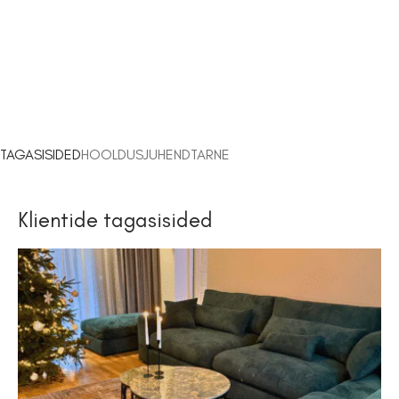
TAGASISIDED
HOOLDUSJUHEND
TARNE
Klientide tagasisided